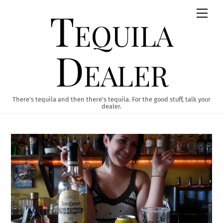
Skip
Tequila
Men
to
content
Dealer
There’s tequila and then there’s tequila. For the good stuff, talk your
dealer.