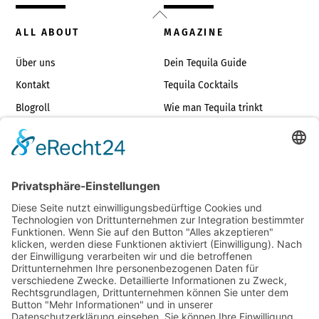
Back
To
ALL ABOUT
MAGAZINE
Top
Über uns
Dein Tequila Guide
Kontakt
Tequila Cocktails
Blogroll
Wie man Tequila trinkt
Impressum
Die richtigen Tequilagläser
TOP TEQUILAS
JUST FOR FUN
Tequilas unter €35
Tequila Dos & Don’ts
Die besten Blancos
Tequilasprüche
Die besten Reposados
Geschenkideen
Tequila Store Finder
Tequila vs. Whisky