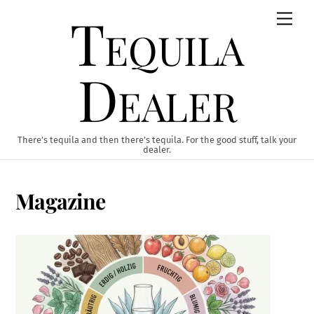
Skip
Tequila
Men
to
content
Dealer
There’s tequila and then there’s tequila. For the good stuff, talk your
dealer.
Magazine