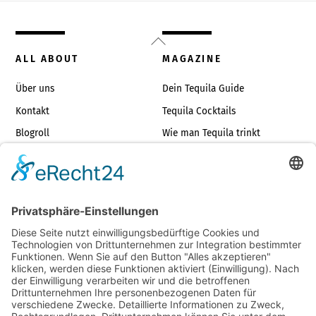
Back
To
ALL ABOUT
MAGAZINE
Top
Über uns
Dein Tequila Guide
Kontakt
Tequila Cocktails
Blogroll
Wie man Tequila trinkt
Impressum
Die richtigen Tequilagläser
TOP TEQUILAS
JUST FOR FUN
Tequilas unter €35
Tequila Dos & Don’ts
Die besten Blancos
Tequilasprüche
Die besten Reposados
Geschenkideen
Tequila Store Finder
Tequila vs. Whisky