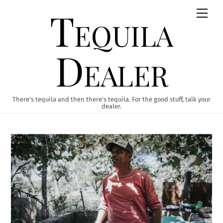
Skip
Tequila
Men
to
content
Dealer
There’s tequila and then there’s tequila. For the good stuff, talk your
dealer.