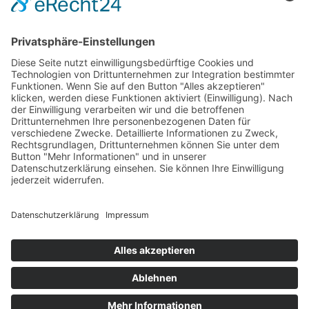
TOP TEQUILAS
JUST FOR FUN
Tequilas unter €35
Tequila Dos & Don’ts
Die besten Blancos
Tequilasprüche
Die besten Reposados
Geschenkideen
Tequila Store Finder
Tequila vs. Whisky
Alles über Tequila: Als erster deutschsprachiger Tequilablog
bringen wir seit 2013 Tequilakultur ins Netz. Denn Tequila ist
nicht gleich Tequila. Gute Gründe und wahre Worte über die
wohl am meisten unterschätzte Spirituose der Zeit. Eine Frage
des Geschmacks. Und des Stils. Definitiv der Qualität. Wir
schreiben über Premium Tequila. 100% de Agave. Wo er
herkommt, was ihn ausmacht. Und wie man ihn am besten
genießt.