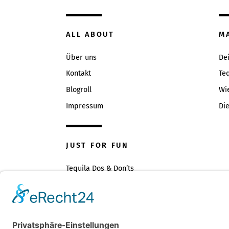
ALL ABOUT
M
Über uns
De
Kontakt
Teq
Blogroll
Wi
Impressum
Die
JUST FOR FUN
Tequila Dos & Don’ts
Tequilasprüche
Geschenkideen
Tequila vs. Whisky