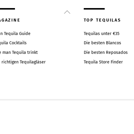
Back
To
AGAZINE
TOP TEQUILAS
Top
in Tequila Guide
Tequilas unter €35
uila Cocktails
Die besten Blancos
e man Tequila trinkt
Die besten Reposados
 richtigen Tequilagläser
Tequila Store Finder