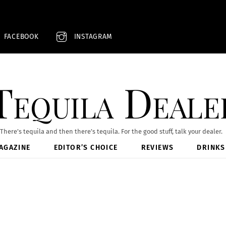
FACEBOOK
INSTAGRAM
Tequila Deale
There’s tequila and then there’s tequila. For the good stuff, talk your dealer.
AGAZINE
EDITOR’S CHOICE
REVIEWS
DRINKS