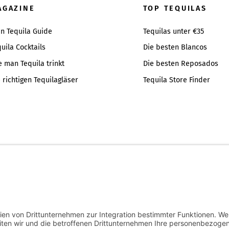
To
AGAZINE
TOP TEQUILAS
Top
in Tequila Guide
Tequilas unter €35
uila Cocktails
Die besten Blancos
e man Tequila trinkt
Die besten Reposados
 richtigen Tequilagläser
Tequila Store Finder