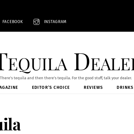
FACEBOOK
INSTAGRAM
Tequila Deale
There’s tequila and then there’s tequila. For the good stuff, talk your dealer.
AGAZINE
EDITOR’S CHOICE
REVIEWS
DRINKS
ila