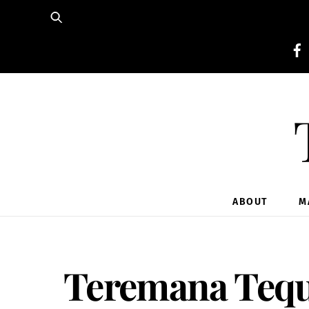
Skip
to
content
ABOUT
M
Teremana Tequ