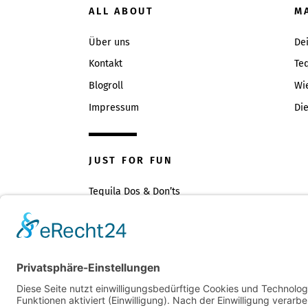
ALL ABOUT
M
Über uns
De
Kontakt
Teq
Blogroll
Wi
Impressum
Die
JUST FOR FUN
Tequila Dos & Don’ts
Tequilasprüche
Geschenkideen
Tequila vs. Whisky