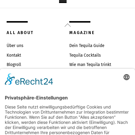
Back
To
ALL ABOUT
MAGAZINE
Top
Über uns
Dein Tequila Guide
Kontakt
Tequila Cocktails
Blogroll
Wie man Tequila trinkt
Impressum
Die richtigen Tequilagläser
TOP TEQUILAS
JUST FOR FUN
Tequilas unter €35
Tequila Dos & Don’ts
Die besten Blancos
Tequilasprüche
Die besten Reposados
Geschenkideen