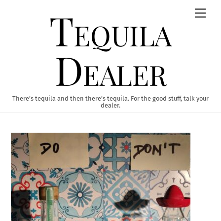
Skip
Tequila
Men
to
content
Dealer
There’s tequila and then there’s tequila. For the good stuff, talk your
dealer.