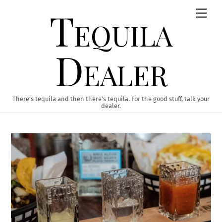
Skip
Tequila
Men
to
content
Dealer
There’s tequila and then there’s tequila. For the good stuff, talk your
dealer.