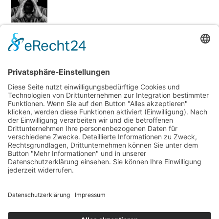
Back
To
ALL ABOUT
MAGAZINE
Top
Über uns
Dein Tequila Guide
Kontakt
Tequila Cocktails
Blogroll
Wie man Tequila trinkt
Impressum
Die richtigen Tequilagläser
TOP TEQUILAS
JUST FOR FUN