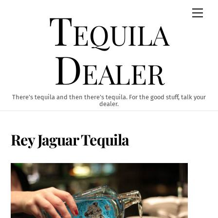
Skip
Tequila
Men
to
content
Dealer
There’s tequila and then there’s tequila. For the good stuff, talk your
dealer.
Rey Jaguar Tequila