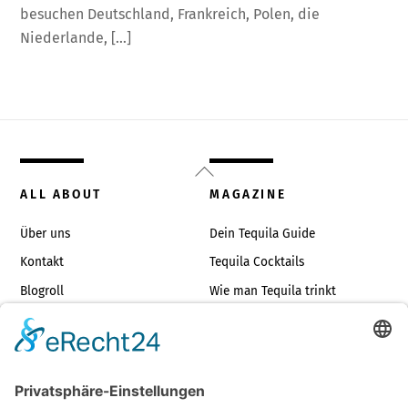
besuchen Deutschland, Frankreich, Polen, die
Niederlande, […]
Back
To
ALL ABOUT
MAGAZINE
Top
Über uns
Dein Tequila Guide
Kontakt
Tequila Cocktails
Blogroll
Wie man Tequila trinkt
Impressum
Die richtigen Tequilagläser
TOP TEQUILAS
JUST FOR FUN