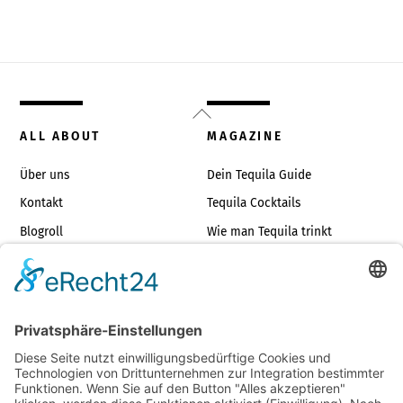
Back
To
ALL ABOUT
MAGAZINE
Top
Über uns
Dein Tequila Guide
Kontakt
Tequila Cocktails
Blogroll
Wie man Tequila trinkt
Impressum
Die richtigen Tequilagläser
TOP TEQUILAS
JUST FOR FUN
Tequilas unter €35
Tequila Dos & Don’ts
Die besten Blancos
Tequilasprüche