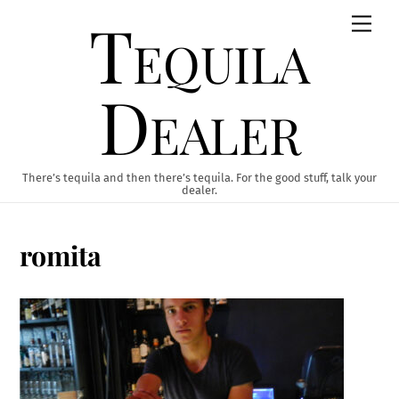
Skip
Tequila
Men
to
content
Dealer
There’s tequila and then there’s tequila. For the good stuff, talk your
dealer.
romita