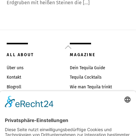
Erdgruben mit heißen Steinen die […]
Back
To
ALL ABOUT
MAGAZINE
Top
Über uns
Dein Tequila Guide
Kontakt
Tequila Cocktails
Blogroll
Wie man Tequila trinkt
Impressum
Die richtigen Tequilagläser
TOP TEQUILAS
JUST FOR FUN
Tequilas unter €35
Tequila Dos & Don’ts