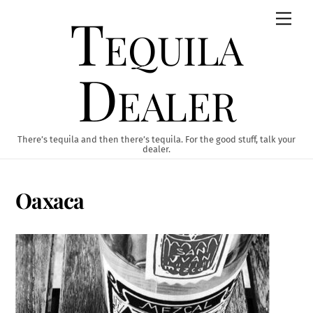
Skip
Tequila
Men
to
content
Dealer
There’s tequila and then there’s tequila. For the good stuff, talk your
dealer.
Oaxaca